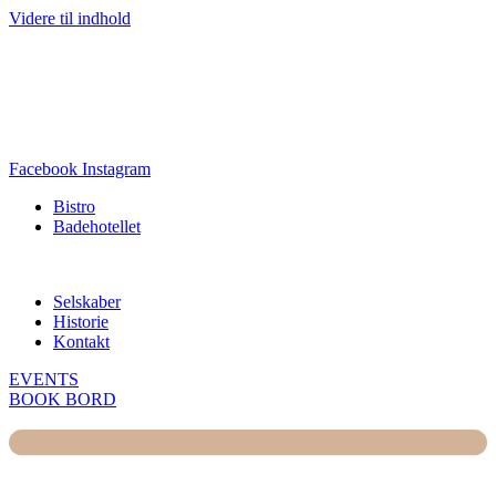
Videre til indhold
Grill og Rosé fredag d. 21. august kl. 18.00 – Alt optaget
Sharingbrunch alle lørdage, søndage og helligdage
Augustenborg Garden lukker d. 1. september 2026
Facebook
Instagram
Bistro
Badehotellet
Selskaber
Historie
Kontakt
EVENTS
BOOK BORD