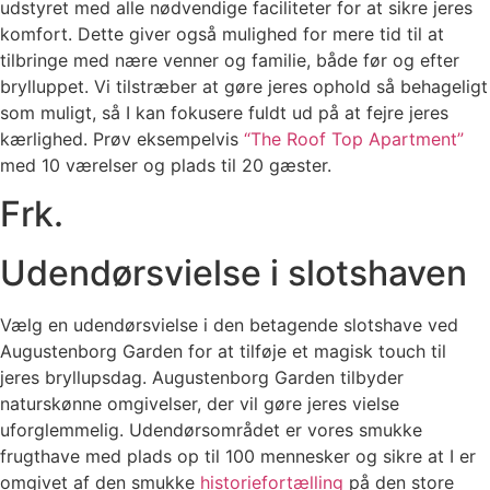
udstyret med alle nødvendige faciliteter for at sikre jeres
komfort. Dette giver også mulighed for mere tid til at
tilbringe med nære venner og familie, både før og efter
brylluppet. Vi tilstræber at gøre jeres ophold så behageligt
som muligt, så I kan fokusere fuldt ud på at fejre jeres
kærlighed. Prøv eksempelvis
“The Roof Top Apartment”
med 10 værelser og plads til 20 gæster.
Frk.
Udendørsvielse i slotshaven
Vælg en udendørsvielse i den betagende slotshave ved
Augustenborg Garden for at tilføje et magisk touch til
jeres bryllupsdag. Augustenborg Garden tilbyder
naturskønne omgivelser, der vil gøre jeres vielse
uforglemmelig. Udendørsområdet er vores smukke
frugthave med plads op til 100 mennesker og sikre at I er
omgivet af den smukke
historiefortælling
på den store