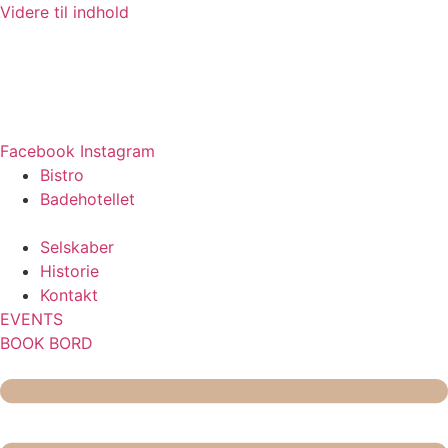
Videre til indhold
Grill og Rosé fredag d. 21. august kl. 18.00 – Alt optaget
Sharingbrunch alle lørdage, søndage og helligdage
Augustenborg Garden lukker d. 1. september 2026
Facebook
Instagram
Bistro
Badehotellet
Selskaber
Historie
Kontakt
EVENTS
BOOK BORD