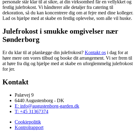
personale står klar til at sikre, at din virksomhed får en vellykket og
festlig julefrokost. Vi håndterer alle detaljer fra catering til
dekoration, så du kan koncentrere dig om at fejre med dine kolleger.
Lad os hjælpe med at skabe en festlig oplevelse, som alle vil huske.
Julefrokost i smukke omgivelser nær
Sønderborg
Er du klar til at planlægge din julefrokost?
Kontakt os
i dag for at
høre mere om vores tilbud og booke dit arrangement. Vi ser frem til
at høre fra dig og hjælpe med at skabe en uforglemmelig julefrokost
for jer.
Kontakt
Palævej 9
6440 Augustenborg - DK
E: info@augustenborg-garden.dk
T: +45 31367374
Cookiepolitik
Kontrolrapport