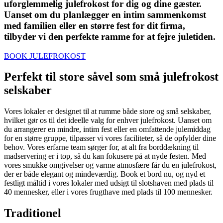
uforglemmelig julefrokost for dig og dine gæster.
Uanset om du planlægger en intim sammenkomst
med familien eller en større fest for dit firma,
tilbyder vi den perfekte ramme for at fejre juletiden.
BOOK JULEFROKOST
Perfekt til store såvel som små julefrokost
selskaber
Vores lokaler er designet til at rumme både store og små selskaber,
hvilket gør os til det ideelle valg for enhver julefrokost. Uanset om
du arrangerer en mindre, intim fest eller en omfattende julemiddag
for en større gruppe, tilpasser vi vores faciliteter, så de opfylder dine
behov. Vores erfarne team sørger for, at alt fra borddækning til
madservering er i top, så du kan fokusere på at nyde festen. Med
vores smukke omgivelser og varme atmosfære får du en julefrokost,
der er både elegant og mindeværdig. Book et bord nu, og nyd et
festligt måltid i vores lokaler med udsigt til slotshaven med plads til
40 mennesker, eller i vores frugthave med plads til 100 mennesker.
Traditionel