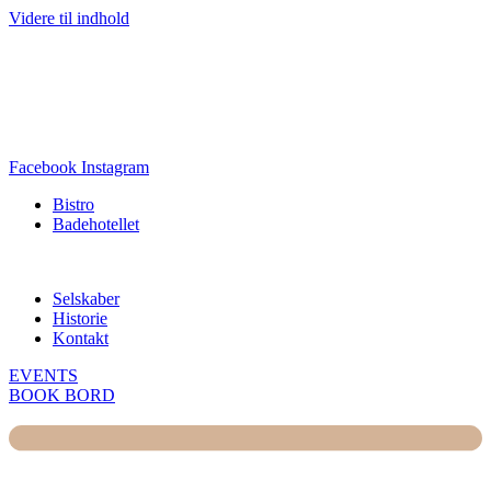
Videre til indhold
Grill og Rosé fredag d. 21. august kl. 18.00 – Alt optaget
Sharingbrunch alle lørdage, søndage og helligdage
Augustenborg Garden lukker d. 1. september 2026
Facebook
Instagram
Bistro
Badehotellet
Selskaber
Historie
Kontakt
EVENTS
BOOK BORD